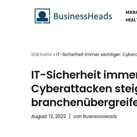
MANA
Zum
HEAL
Inhalt
springen
Startseite
»
IT-Sicherheit immer wichtiger: Cybe
IT-Sicherheit immer
Cyberattacken ste
branchenübergreif
August 12, 2022
von
BusinessHeads