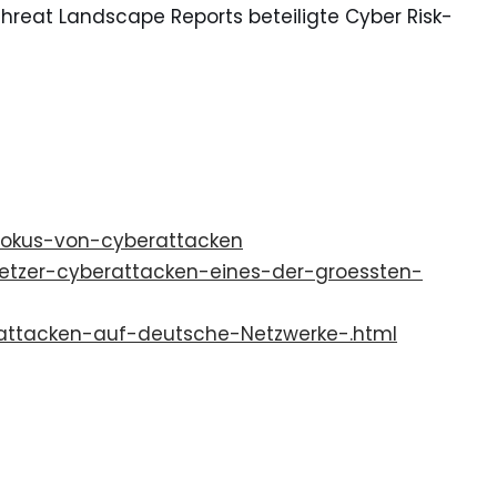
 Threat Landscape Reports beteiligte Cyber Risk-
fokus-von-cyberattacken
etzer-cyberattacken-eines-der-groessten-
erattacken-auf-deutsche-Netzwerke-.html